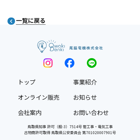
一覧に戻る
navigate_next
トップ
事業紹介
オンライン販売
お知らせ
会社案内
お問い合わせ
鳥取県知事 許可（般-3）7514号 管工事・電気工事
古物商許可取得 鳥取県公安委員会 第701020007901号